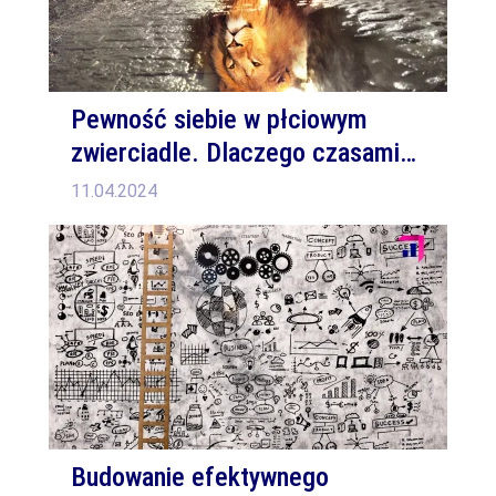
Pewność siebie w płciowym
zwierciadle. Dlaczego czasami
warto się przejrzeć?
11.04.2024
Budowanie efektywnego