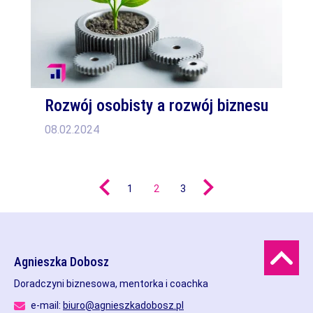
Rozwój osobisty a rozwój biznesu
08.02.2024
1
2
3
Agnieszka Dobosz
Doradczyni biznesowa, mentorka i coachka
e-mail:
biuro@agnieszkadobosz.pl