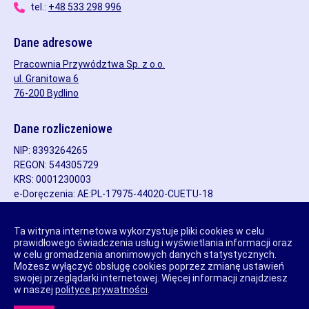
tel.:
+48 533 298 996
Dane adresowe
Pracownia Przywództwa Sp. z o.o.
ul. Granitowa 6
76-200 Bydlino
Dane rozliczeniowe
NIP: 8393264265
REGON: 544305729
KRS: 0001230003
e-Doręczenia: AE:PL-17975-44020-CUETU-18
Rachunek bankowy: 32 1600 1462 1729 4767 8000 0001
SWIFT/BIC: PPABPLPKXXX
Ta witryna internetowa wykorzystuje pliki cookies w celu
prawidłowego świadczenia usług i wyświetlania informacji oraz
w celu gromadzenia anonimowych danych statystycznych.
Możesz wyłączyć obsługę cookies poprzez zmianę ustawień
Copyright © Agnieszka Dobosz, Pracownia Przywództwa Sp. z
swojej przeglądarki internetowej. Więcej informacji znajdziesz
o.o.
w naszej
polityce prywatności
.
Projekt i wykonanie: BLSK Sp. z o.o.