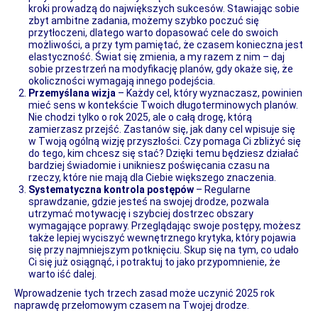
kroki prowadzą do największych sukcesów. Stawiając sobie
zbyt ambitne zadania, możemy szybko poczuć się
przytłoczeni, dlatego warto dopasować cele do swoich
możliwości, a przy tym pamiętać, że czasem konieczna jest
elastyczność. Świat się zmienia, a my razem z nim – daj
sobie przestrzeń na modyfikację planów, gdy okaże się, że
okoliczności wymagają innego podejścia.
Przemyślana wizja
– Każdy cel, który wyznaczasz, powinien
mieć sens w kontekście Twoich długoterminowych planów.
Nie chodzi tylko o rok 2025, ale o całą drogę, którą
zamierzasz przejść. Zastanów się, jak dany cel wpisuje się
w Twoją ogólną wizję przyszłości. Czy pomaga Ci zbliżyć się
do tego, kim chcesz się stać? Dzięki temu będziesz działać
bardziej świadomie i unikniesz poświęcania czasu na
rzeczy, które nie mają dla Ciebie większego znaczenia.
Systematyczna kontrola postępów
– Regularne
sprawdzanie, gdzie jesteś na swojej drodze, pozwala
utrzymać motywację i szybciej dostrzec obszary
wymagające poprawy. Przeglądając swoje postępy, możesz
także lepiej wyciszyć wewnętrznego krytyka, który pojawia
się przy najmniejszym potknięciu. Skup się na tym, co udało
Ci się już osiągnąć, i potraktuj to jako przypomnienie, że
warto iść dalej.
Wprowadzenie tych trzech zasad może uczynić 2025 rok
naprawdę przełomowym czasem na Twojej drodze.