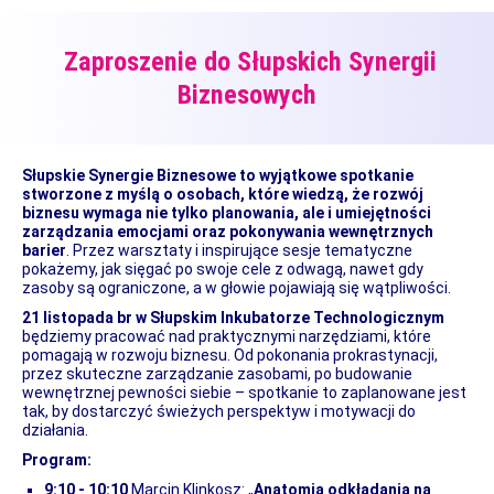
Zaproszenie do Słupskich Synergii
Biznesowych
Słupskie Synergie Biznesowe to wyjątkowe spotkanie
stworzone z myślą o osobach, które wiedzą, że rozwój
biznesu wymaga nie tylko planowania, ale i umiejętności
zarządzania emocjami oraz pokonywania wewnętrznych
barier
. Przez warsztaty i inspirujące sesje tematyczne
pokażemy, jak sięgać po swoje cele z odwagą, nawet gdy
zasoby są ograniczone, a w głowie pojawiają się wątpliwości.
21 listopada br w Słupskim Inkubatorze Technologicznym
będziemy pracować nad praktycznymi narzędziami, które
pomagają w rozwoju biznesu. Od pokonania prokrastynacji,
przez skuteczne zarządzanie zasobami, po budowanie
wewnętrznej pewności siebie – spotkanie to zaplanowane jest
tak, by dostarczyć świeżych perspektyw i motywacji do
działania.
Program:
9:10 - 10:10
Marcin Klinkosz: „
Anatomia odkładania na