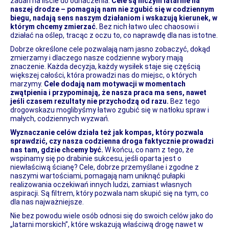
zadań na liście do odhaczenia.
Cele są niczym latarnie na
naszej drodze – pomagają nam nie zgubić się w codziennym
biegu, nadają sens naszym działaniom i wskazują kierunek, w
którym chcemy zmierzać.
Bez nich łatwo ulec chaosowi i
działać na oślep, tracąc z oczu to, co naprawdę dla nas istotne.
Dobrze określone cele pozwalają nam jasno zobaczyć, dokąd
zmierzamy i dlaczego nasze codzienne wybory mają
znaczenie. Każda decyzja, każdy wysiłek staje się częścią
większej całości, która prowadzi nas do miejsc, o których
marzymy.
Cele dodają nam motywacji w momentach
zwątpienia i przypominają, że nasza praca ma sens, nawet
jeśli czasem rezultaty nie przychodzą od razu.
Bez tego
drogowskazu moglibyśmy łatwo zgubić się w natłoku spraw i
małych, codziennych wyzwań.
Wyznaczanie celów działa też jak kompas, który pozwala
sprawdzić, czy nasza codzienna droga faktycznie prowadzi
nas tam, gdzie chcemy być.
W końcu, co nam z tego, że
wspinamy się po drabinie sukcesu, jeśli oparta jest o
niewłaściwą ścianę? Cele, dobrze przemyślane i zgodne z
naszymi wartościami, pomagają nam uniknąć pułapki
realizowania oczekiwań innych ludzi, zamiast własnych
aspiracji. Są filtrem, który pozwala nam skupić się na tym, co
dla nas najważniejsze.
Nie bez powodu wiele osób odnosi się do swoich celów jako do
„latarni morskich”, które wskazują właściwą drogę nawet w