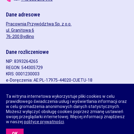
Dane adresowe
Pracownia Przywództwa Sp. z o.o.
ul. Granitowa 6
76-200 Bydlino
Dane rozliczeniowe
NIP: 8393264265
REGON: 544305729
KRS: 0001230003
e-Doręczenia: AE:PL-17975-44020-CUETU-18
Rachunek bankowy: 32 1600 1462 1729 4767 8000 0001
SWIFT/BIC: PPABPLPKXXX
Ta witryna internetowa wykorzystuje pliki cookies w celu
prawidłowego świadczenia usług i wyświetlania informacji oraz
w celu gromadzenia anonimowych danych statystycznych.
Możesz wyłączyć obsługę cookies poprzez zmianę ustawień
Copyright © Agnieszka Dobosz, Pracownia Przywództwa Sp. z
swojej przeglądarki internetowej. Więcej informacji znajdziesz
o.o.
w naszej
polityce prywatności
.
Projekt i wykonanie: BLSK Sp. z o.o.
Nota prawna
Polityka opinii
Regulamin newslettera
OK