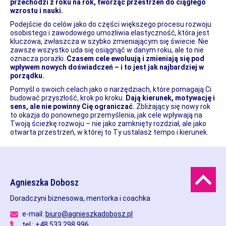
przechodzi z roku na rok, tworząc przestrzeń do ciągłego
wzrostu i nauki.
Podejście do celów jako do części większego procesu rozwoju
osobistego i zawodowego umożliwia elastyczność, która jest
kluczowa, zwłaszcza w szybko zmieniającym się świecie. Nie
zawsze wszystko uda się osiągnąć w danym roku, ale to nie
oznacza porażki.
Czasem cele ewoluują i zmieniają się pod
wpływem nowych doświadczeń – i to jest jak najbardziej w
porządku.
Pomyśl o swoich celach jako o narzędziach, które pomagają Ci
budować przyszłość, krok po kroku.
Dają kierunek, motywację i
sens, ale nie powinny Cię ograniczać.
Zbliżający się nowy rok
to okazja do ponownego przemyślenia, jak cele wpływają na
Twoją ścieżkę rozwoju – nie jako zamknięty rozdział, ale jako
otwarta przestrzeń, w której to Ty ustalasz tempo i kierunek.
Agnieszka Dobosz
Doradczyni biznesowa, mentorka i coachka
e-mail:
biuro@agnieszkadobosz.pl
tel.:
+48 533 298 996