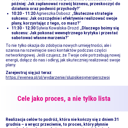
później: Jak zaplanować rozwój biznesu, przeskoczyć do
działania oraz podwoić przychody?
"
10:20 - 11:20
Agnieszka Dobosz: „
Skuteczne strategie
sukcesu: Jak oszczędnie i efektywnie realizować swoje
plany, korzystając z tego, co masz?
"
11:30 - 12:30
Sylwia Kowalska-Drozd: „
Dlaczego boimy się
sukcesu: Jak pokonać wewnętrznego krytyka i przestać
sabotować własne marzenia?
"
To nie tylko okazja do zdobycia nowych umiejętności, ale i
szansa na rozwinięcie sieci kontaktów podczas części
networkingowej. Jeśli czujesz, że Twoje cele potrzebują nowej
energii, dołącz do nas i odkryj, jak skuteczniej realizować swoje
plany.
Zarejestruj się już teraz
:
https://evenea.pl/pl/wydarzenie/slupskiesynergierozwoj
Cele jako proces, a nie tylko lista
Realizacja celów to podróż, która nie kończy się z dniem 31
grudnia – a wręcz przeciwnie, to proces, który płynnie