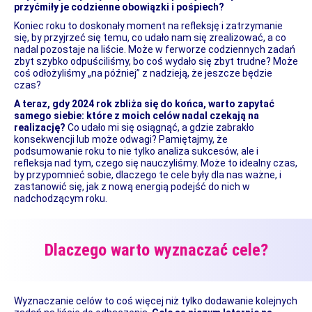
przyćmiły je codzienne obowiązki i pośpiech?
Koniec roku to doskonały moment na refleksję i zatrzymanie
się, by przyjrzeć się temu, co udało nam się zrealizować, a co
nadal pozostaje na liście. Może w ferworze codziennych zadań
zbyt szybko odpuściliśmy, bo coś wydało się zbyt trudne? Może
coś odłożyliśmy „na później” z nadzieją, że jeszcze będzie
czas?
A teraz, gdy 2024 rok zbliża się do końca, warto zapytać
samego siebie: które z moich celów nadal czekają na
realizację?
Co udało mi się osiągnąć, a gdzie zabrakło
konsekwencji lub może odwagi? Pamiętajmy, że
podsumowanie roku to nie tylko analiza sukcesów, ale i
refleksja nad tym, czego się nauczyliśmy. Może to idealny czas,
by przypomnieć sobie, dlaczego te cele były dla nas ważne, i
zastanowić się, jak z nową energią podejść do nich w
nadchodzącym roku.
Dlaczego warto wyznaczać cele?
Wyznaczanie celów to coś więcej niż tylko dodawanie kolejnych