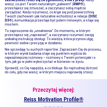
skuteczność rodzi się ze zgodności, a nie z presji
. Kiedy
wiesz, co jest Twoim naturalnym „paliwem” (
RMP®
),
przestajesz się zmuszać, a zaczynasz sobą mądrze
zarządzać. Kiedy rozumiesz, co kryje się pod powierzchnią
Twoich zachowań i jak naturalnie wchodzisz w relacje (
DISC
D3®
), komunikacja przestaje być polem minowym, a staje się
mostem.
To zaproszenie do „urealnienia”. Do momentu, w którym
przestajesz się „naprawiać”, a zaczynasz rozumieć swoją
unikalną instrukcję obsługi. To wiedza, która przynosi ulgę,
pewność siebie i precyzję w działaniu.
Nie sprzedaję tu suchych raportów. Zapraszam Cię do procesu,
w którym wynik badania staje się punktem wyjścia do
najważniejszej rozmowy – rozmowy o Twoim potencjale i o
tym, jak go w pełni wykorzystać w biznesie i w życiu.
Sprawdź, co Cię napędza, a co blokuje. Bo najtrudniej dotrzeć
do celu, gdy nie wiesz, w którym miejscu naprawdę stoisz.
Przeczytaj więcej:
Reiss Motivation Profile®