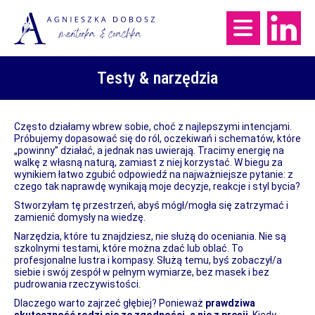
Testy & narzędzia
Często działamy wbrew sobie, choć z najlepszymi intencjami.
Próbujemy dopasować się do ról, oczekiwań i schematów, które
„powinny” działać, a jednak nas uwierają. Tracimy energię na
walkę z własną naturą, zamiast z niej korzystać. W biegu za
wynikiem łatwo zgubić odpowiedź na najważniejsze pytanie: z
czego tak naprawdę wynikają moje decyzje, reakcje i styl bycia?
Stworzyłam tę przestrzeń, abyś mógł/mogła się zatrzymać i
zamienić domysły na wiedzę.
Narzędzia, które tu znajdziesz, nie służą do oceniania. Nie są
szkolnymi testami, które można zdać lub oblać. To
profesjonalne lustra i kompasy. Służą temu, byś zobaczył/a
siebie i swój zespół w pełnym wymiarze, bez masek i bez
pudrowania rzeczywistości.
Dlaczego warto zajrzeć głębiej? Ponieważ
prawdziwa